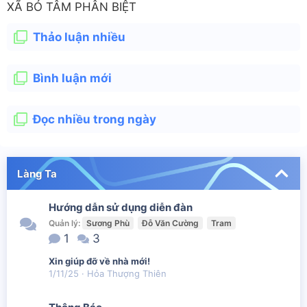
XÃ BỎ TÂM PHÂN BIỆT
Thảo luận nhiều
Bình luận mới
Đọc nhiều trong ngày
Làng Ta
Hướng dẫn sử dụng diễn đàn
Quản lý:
Sương Phù
Đỗ Văn Cường
Tram
1
3
Xin giúp đỡ về nhà mới!
1/11/25
Hỏa Thượng Thiên