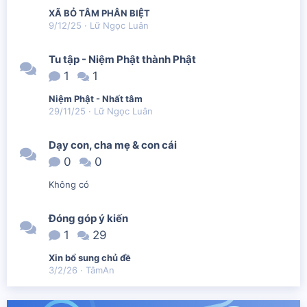
XÃ BỎ TÂM PHÂN BIỆT
9/12/25
Lữ Ngọc Luân
Tu tập - Niệm Phật thành Phật
1
1
Niệm Phật - Nhất tâm
29/11/25
Lữ Ngọc Luân
Dạy con, cha mẹ & con cái
0
0
Không có
Đóng góp ý kiến
1
29
Xin bổ sung chủ đề
3/2/26
TâmAn