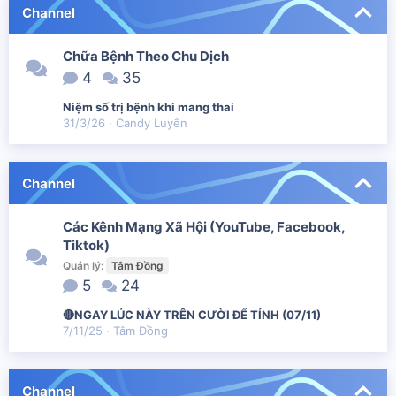
Channel
Chữa Bệnh Theo Chu Dịch
4
35
Niệm số trị bệnh khi mang thai
31/3/26
Candy Luyến
Channel
Các Kênh Mạng Xã Hội (YouTube, Facebook,
Tiktok)
Quản lý:
Tâm Đồng
5
24
🔴NGAY LÚC NÀY TRÊN CƯỜI ĐỂ TỈNH (07/11)
7/11/25
Tâm Đồng
Channel