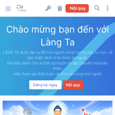
Nội quy
Chào mừng bạn đến với
Làng Ta
LÀNG TA được lập ra để mọi người cùng nương tựa, tu học, và
làm thiện lành vì lợi mình lợi người.
Nơi đây dành cho ai thật sự muốn tu tập chuyển hóa bản
thân.
Hãy tham gia thảo luận và chia sẻ cùng mọi người
Đăng ký ngay
Nội quy