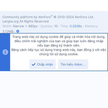
®
Community platform by XenForo
© 2010-2024 XenForo Ltd.
Langta.org All Rights Reserved
Width
Queries
10
Time
0.0206s
Memory
3.12MB
Trang web này sử dụng cookie để giúp cá nhân hóa nội dung,
điều chỉnh trải nghiệm của bạn và giúp bạn luôn đăng nhập
nếu bạn đăng ký thành viên.
Bằng cách tiếp tục sử dụng trang web này, bạn đồng ý với việc
Vietnamese (VN)
chúng tôi sử dụng cookie.
Top
Dưới
Liên hệ
Quy định và Nội quy
Chính sách bảo mật
Trợ giúp
Chấp nhận
Tìm hiểu thêm.…
Trang chủ
R
S
S