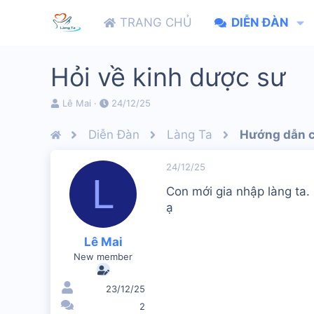
TRANG CHỦ
DIỄN ĐÀN
Hỏi về kinh dược sư
N
N
Lê Mai
24/12/25
g
g
ư
à
Diễn Đàn
Làng Ta
Hướng dẫn c
ờ
y
i
b
k
ắ
24/12/25
L
h
t
Con mới gia nhập làng ta. 
ở
đ
i
ầ
ạ
t
u
ạ
Lê Mai
o
New member
23/12/25
2