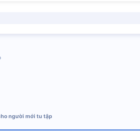
pp
il
Link
ho người mới tu tập