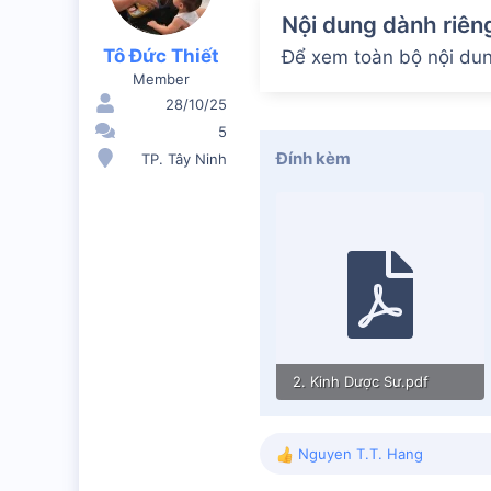
Nội dung dành riên
Tô Đức Thiết
Để xem toàn bộ nội dung
Member
28/10/25
5
Đính kèm
TP. Tây Ninh
2. Kinh Dược Sư.pdf
2.1 MB · Lượt xem: 23
Nguyen T.T. Hang
R
e