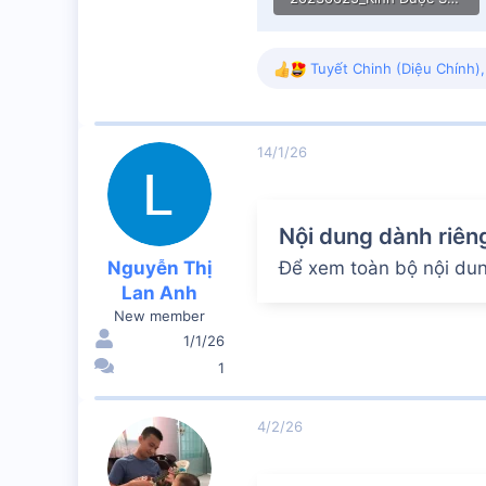
2.3 MB · Lượt xem: 83
Tuyết Chinh (Diệu Chính)
R
e
a
c
14/1/26
t
i
o
n
Nội dung dành riên
s
:
Nguyễn Thị
Để xem toàn bộ nội dung
Lan Anh
New member
1/1/26
1
4/2/26