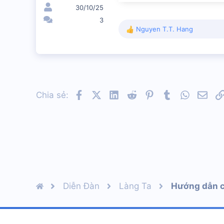
30/10/25
3
Nguyen T.T. Hang
R
e
a
c
t
i
o
Facebook
X (Twitter)
LinkedIn
Reddit
Pinterest
Tumblr
WhatsA
Ema
Chia sẻ:
n
s
:
Diễn Đàn
Làng Ta
Hướng dẫn c