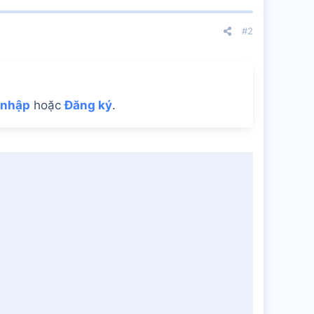
#2
 nhập
hoặc
Đăng ký
.