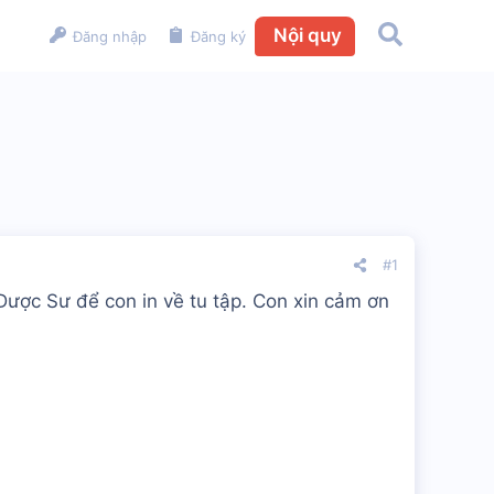
Nội quy
Đăng nhập
Đăng ký
#1
 Dược Sư để con in về tu tập. Con xin cảm ơn