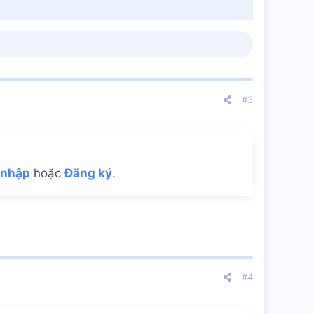
#3
 nhập
hoặc
Đăng ký
.
#4