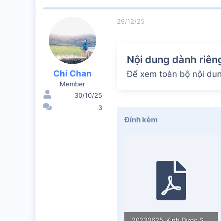
29/12/25
Nội dung dành riên
Chi Chan
Để xem toàn bộ nội dung
Member
30/10/25
3
Đính kèm
20230625_Kinh Dược Sư (2023)- Thầy Hoàng Quý Sơn Giảng giải (2018).pdf