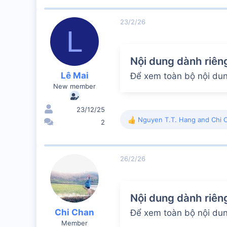
a
c
23/2/26
t
L
i
o
n
Nội dung dành riên
s
:
Lê Mai
Để xem toàn bộ nội dung
New member
23/12/25
Nguyen T.T. Hang
and
Chi 
2
R
e
a
c
26/2/26
t
i
o
n
Nội dung dành riên
s
:
Chi Chan
Để xem toàn bộ nội dung
Member