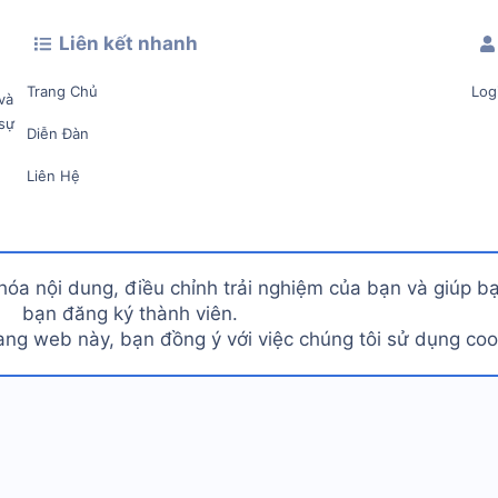
Liên kết nhanh
Trang Chủ
Log
và
 sự
Diễn Đàn
Liên Hệ
.
Langta.org All Rights Reserved
óa nội dung, điều chỉnh trải nghiệm của bạn và giúp b
2.88MB
bạn đăng ký thành viên.
ang web này, bạn đồng ý với việc chúng tôi sử dụng coo
Liên hệ
Quy định và 