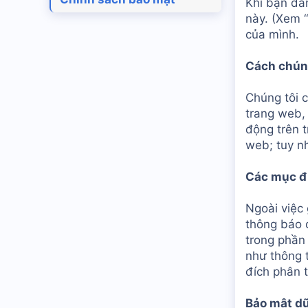
Khi bạn đă
này. (Xem “
của mình.
Cách chúng
Chúng tôi 
trang web,
động trên t
web; tuy nh
Các mục đí
Ngoài việc 
thông báo 
trong phần 
như thông t
đích phân t
Bảo mật dữ