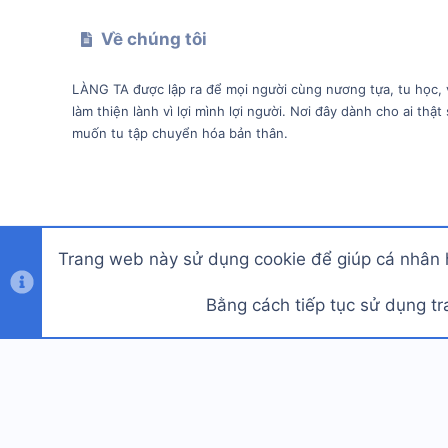
Về chúng tôi
LÀNG TA được lập ra để mọi người cùng nương tựa, tu học, 
làm thiện lành vì lợi mình lợi người. Nơi đây dành cho ai thật
muốn tu tập chuyển hóa bản thân.
®
Community platform by XenForo
© 2010-2024 XenForo Ltd
Trang web này sử dụng cookie để giúp cá nhân h
Width
Queries
7
Time
0.0172s
Memory
Bằng cách tiếp tục sử dụng tr
Vietnamese (VN)