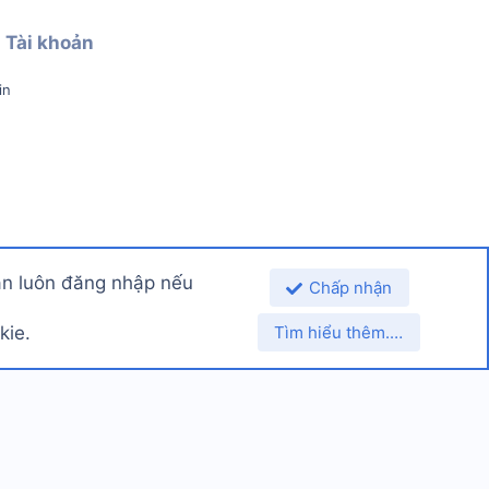
Tài khoản
in
ạn luôn đăng nhập nếu
Chấp nhận
kie.
Tìm hiểu thêm.…
Nội quy
Chính sách bảo mật
Trợ giúp
Trang chủ
R
Top
Dưới
S
S