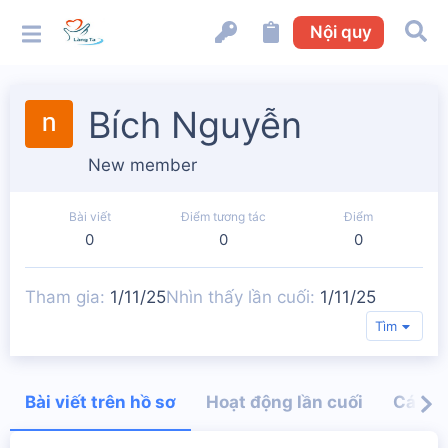
Nội quy
Bích Nguyễn
New member
Bài viết
Điểm tương tác
Điểm
0
0
0
Tham gia
1/11/25
Nhìn thấy lần cuối
1/11/25
Tìm
Bài viết trên hồ sơ
Hoạt động lần cuối
Các bà