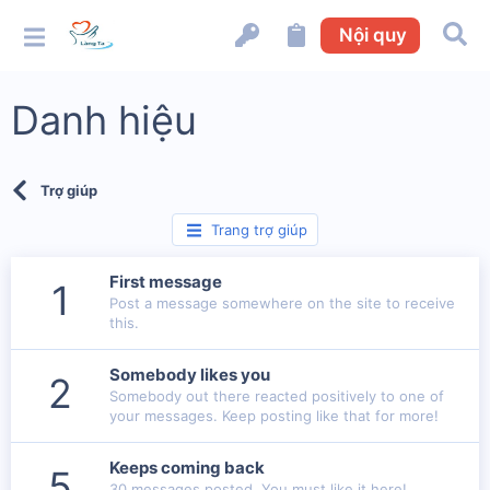
Nội quy
Danh hiệu
Trợ giúp
Trang trợ giúp
First message
1
Post a message somewhere on the site to receive
this.
Somebody likes you
2
Somebody out there reacted positively to one of
your messages. Keep posting like that for more!
Keeps coming back
5
30 messages posted. You must like it here!