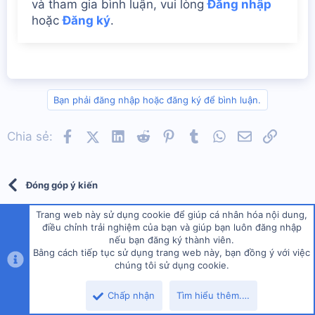
và tham gia bình luận, vui lòng
Đăng nhập
hoặc
Đăng ký
.
Bạn phải đăng nhập hoặc đăng ký để bình luận.
Facebook
X (Twitter)
LinkedIn
Reddit
Pinterest
Tumblr
WhatsApp
Email
Link
Chia sẻ:
Đóng góp ý kiến
Trang web này sử dụng cookie để giúp cá nhân hóa nội dung,
điều chỉnh trải nghiệm của bạn và giúp bạn luôn đăng nhập
nếu bạn đăng ký thành viên.
Bằng cách tiếp tục sử dụng trang web này, bạn đồng ý với việc
Về chúng tôi
chúng tôi sử dụng cookie.
Top
Dưới
LÀNG TA được lập ra để mọi người cùng nương tựa, tu học, và làm
Chấp nhận
Tìm hiểu thêm.…
thiện lành vì lợi mình lợi người. Nơi đây dành cho ai thật sự muốn tu