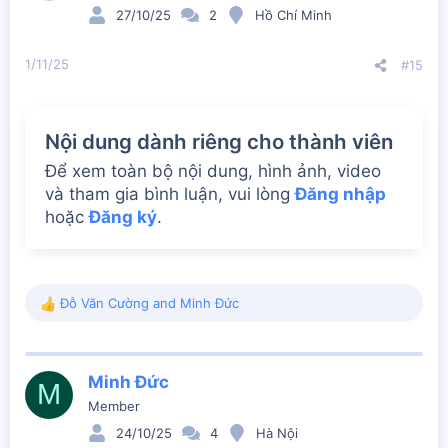
o
27/10/25
2
Hồ Chí Minh
n
s
:
1/11/25
#15
Nội dung dành riêng cho thành viên
Để xem toàn bộ nội dung, hình ảnh, video
và tham gia bình luận, vui lòng
Đăng nhập
hoặc
Đăng ký
.
Đỗ Văn Cường
and
Minh Đức
R
e
a
c
Minh Đức
t
M
i
Member
o
24/10/25
4
Hà Nội
n