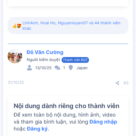
LinhAnh
,
Hoai Ho
,
Nguyenluyen07
và 44 thành viên
R
khác
e
a
c
t
Đỗ Văn Cường
i
Người kiểm duyệt
Thành viên BQT
o
n
13/10/25
1
Japan
s
:
31/10/25
#3
Nội dung dành riêng cho thành viên
Để xem toàn bộ nội dung, hình ảnh, video
và tham gia bình luận, vui lòng
Đăng nhập
hoặc
Đăng ký
.