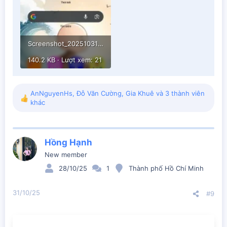
Screenshot_20251031_135103_One UI Home~2.webp
140.2 KB · Lượt xem: 21
AnNguyenHs
,
Đỗ Văn Cường
,
Gia Khuê
và 3 thành viên
R
khác
e
a
c
t
Hồng Hạnh
i
New member
o
n
28/10/25
1
Thành phố Hồ Chí Minh
s
:
31/10/25
#9