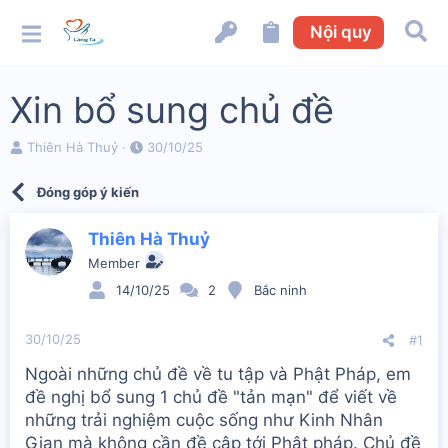
Nội quy
Xin bổ sung chủ đề
N
N
Thiên Hà Thuỷ
30/10/25
g
g
ư
à
Đóng góp ý kiến
ờ
y
i
b
k
ắ
Thiên Hà Thuỷ
h
t
Member
ở
đ
i
ầ
14/10/25
2
Bắc ninh
t
u
ạ
30/10/25
#1
o
Ngoài những chủ đề về tu tập và Phật Pháp, em
đề nghị bổ sung 1 chủ đề "tản mạn" để viết về
những trải nghiệm cuộc sống như Kinh Nhân
Gian mà không cần đề cập tới Phật pháp. Chủ đề