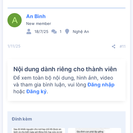
a
c
t
An Bình
A
i
New member
o
n
18/7/25
1
Nghệ An
s
:
1/11/25
#11
Nội dung dành riêng cho thành viên
Để xem toàn bộ nội dung, hình ảnh, video
và tham gia bình luận, vui lòng
Đăng nhập
hoặc
Đăng ký
.
Đính kèm