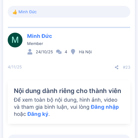
Minh Đức
R
e
a
c
Minh Đức
t
M
i
Member
o
24/10/25
4
Hà Nội
n
s
:
4/11/25
#23
Nội dung dành riêng cho thành viên
Để xem toàn bộ nội dung, hình ảnh, video
và tham gia bình luận, vui lòng
Đăng nhập
hoặc
Đăng ký
.