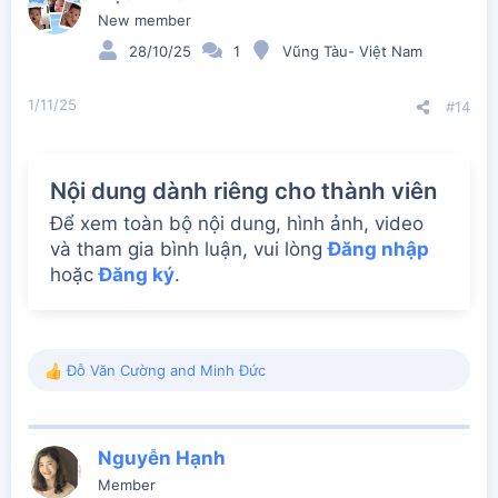
i
New member
o
n
28/10/25
1
Vũng Tàu- Việt Nam
s
:
1/11/25
#14
Nội dung dành riêng cho thành viên
Để xem toàn bộ nội dung, hình ảnh, video
và tham gia bình luận, vui lòng
Đăng nhập
hoặc
Đăng ký
.
Đỗ Văn Cường
and
Minh Đức
R
e
a
c
Nguyễn Hạnh
t
i
Member