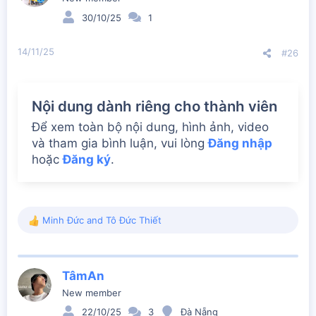
30/10/25
1
14/11/25
#26
Nội dung dành riêng cho thành viên
Để xem toàn bộ nội dung, hình ảnh, video
và tham gia bình luận, vui lòng
Đăng nhập
hoặc
Đăng ký
.
Minh Đức
and
Tô Đức Thiết
R
e
a
c
TâmAn
t
i
New member
o
22/10/25
3
Đà Nẵng
n