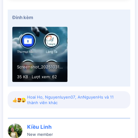
Đính kèm
Screenshot_20251031_085154_One UI Home.webp
35 KB · Lượt xem: 62
Hoai Ho
,
Nguyenluyen07
,
AnNguyenHs
và 11
R
thành viên khác
e
a
c
t
Kiều Linh
i
New member
o