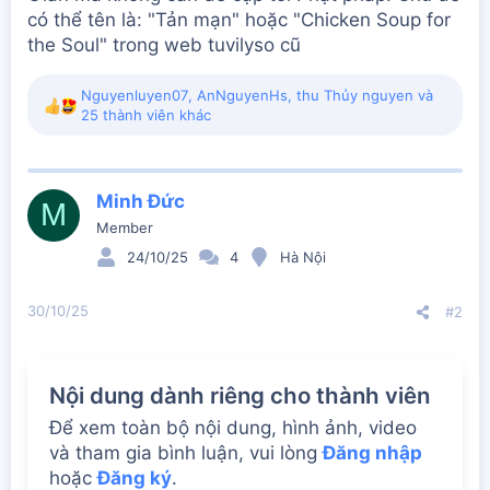
có thể tên là: "Tản mạn" hoặc "Chicken Soup for
the Soul" trong web tuvilyso cũ
Nguyenluyen07
,
AnNguyenHs
,
thu Thủy nguyen
và
R
25 thành viên khác
e
a
c
t
Minh Đức
M
i
Member
o
n
24/10/25
4
Hà Nội
s
:
30/10/25
#2
Nội dung dành riêng cho thành viên
Để xem toàn bộ nội dung, hình ảnh, video
và tham gia bình luận, vui lòng
Đăng nhập
hoặc
Đăng ký
.