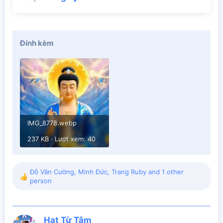
Đính kèm
IMG_8778.webp
237 KB · Lượt xem: 40
Đỗ Văn Cường
,
Minh Đức
,
Trang Ruby
and 1 other
R
person
e
a
c
t
Hạt Từ Tâm