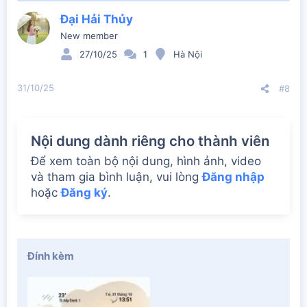
c
t
Đại Hải Thủy
i
New member
o
n
27/10/25
1
Hà Nội
s
:
31/10/25
#8
Nội dung dành riêng cho thành viên
Để xem toàn bộ nội dung, hình ảnh, video
và tham gia bình luận, vui lòng
Đăng nhập
hoặc
Đăng ký
.
Đính kèm