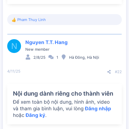
Pham Thuy Linh
R
e
a
c
Nguyen T.T. Hang
t
N
i
New member
o
2/8/25
1
Hà Đông, Hà Nội
n
s
:
4/11/25
#22
Nội dung dành riêng cho thành viên
Để xem toàn bộ nội dung, hình ảnh, video
và tham gia bình luận, vui lòng
Đăng nhập
hoặc
Đăng ký
.