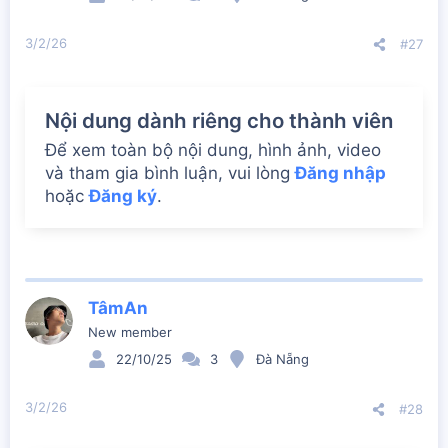
s
:
3/2/26
#27
Nội dung dành riêng cho thành viên
Để xem toàn bộ nội dung, hình ảnh, video
và tham gia bình luận, vui lòng
Đăng nhập
hoặc
Đăng ký
.
TâmAn
New member
22/10/25
3
Đà Nẵng
3/2/26
#28