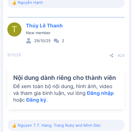
Nguyễn Hạnh
R
e
a
c
Thúy Lê Thanh
t
T
i
New member
o
29/10/25
2
n
s
:
5/11/25
#24
Nội dung dành riêng cho thành viên
Để xem toàn bộ nội dung, hình ảnh, video
và tham gia bình luận, vui lòng
Đăng nhập
hoặc
Đăng ký
.
Nguyen T.T. Hang
,
Trang Ruby
and
Minh Đức
R