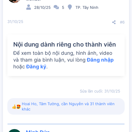
o
n
28/10/25
5
TP. Tây Ninh
s
:
31/10/25
#6
Nội dung dành riêng cho thành viên
Để xem toàn bộ nội dung, hình ảnh, video
và tham gia bình luận, vui lòng
Đăng nhập
hoặc
Đăng ký
.
Sửa lần cuối:
31/10/25
Hoai Ho
,
Tâm Tường
,
cần Nguyễn
và 31 thành viên
R
khác
e
a
c
t