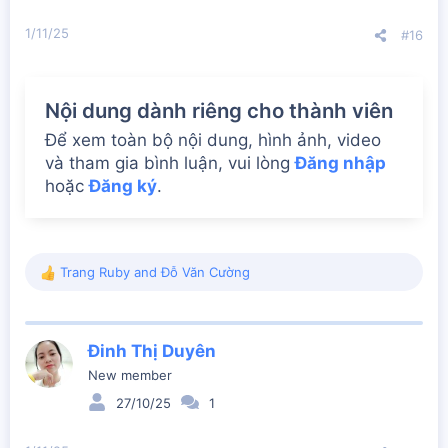
s
:
1/11/25
#16
Nội dung dành riêng cho thành viên
Để xem toàn bộ nội dung, hình ảnh, video
và tham gia bình luận, vui lòng
Đăng nhập
hoặc
Đăng ký
.
Trang Ruby
and
Đỗ Văn Cường
R
e
a
c
Đinh Thị Duyên
t
i
New member
o
27/10/25
1
n
s
: