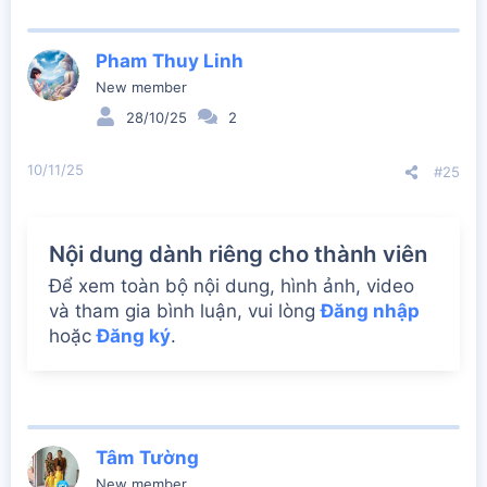
e
a
c
Pham Thuy Linh
t
i
New member
o
28/10/25
2
n
s
:
10/11/25
#25
Nội dung dành riêng cho thành viên
Để xem toàn bộ nội dung, hình ảnh, video
và tham gia bình luận, vui lòng
Đăng nhập
hoặc
Đăng ký
.
Tâm Tường
New member