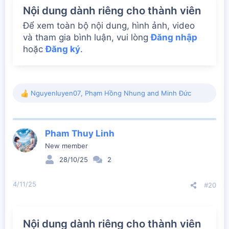
Nội dung dành riêng cho thành viên
Để xem toàn bộ nội dung, hình ảnh, video
và tham gia bình luận, vui lòng
Đăng nhập
hoặc
Đăng ký
.
Nguyenluyen07
,
Phạm Hồng Nhung
and
Minh Đức
R
e
a
c
Pham Thuy Linh
t
i
New member
o
28/10/25
2
n
s
:
4/11/25
#20
Nội dung dành riêng cho thành viên