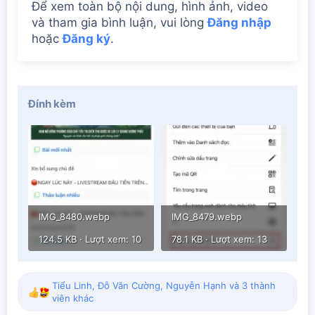
Để xem toàn bộ nội dung, hình ảnh, video
và tham gia bình luận, vui lòng
Đăng nhập
hoặc
Đăng ký
.
Đính kèm
IMG_8480.webp
IMG_8479.webp
124.5 KB · Lượt xem: 10
78.1 KB · Lượt xem: 13
Tiểu Linh
,
Đỗ Văn Cường
,
Nguyễn Hạnh
và 3 thành
R
viên khác
e