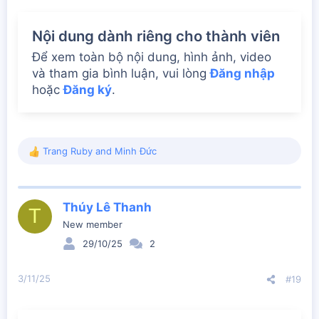
Nội dung dành riêng cho thành viên
Để xem toàn bộ nội dung, hình ảnh, video
và tham gia bình luận, vui lòng
Đăng nhập
hoặc
Đăng ký
.
Trang Ruby
and
Minh Đức
R
e
a
c
Thúy Lê Thanh
t
T
i
New member
o
29/10/25
2
n
s
:
3/11/25
#19