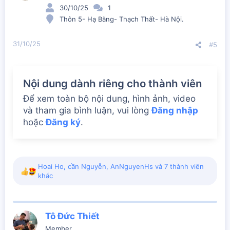
n
30/10/25
1
s
Thôn 5- Hạ Bằng- Thạch Thất- Hà Nội.
:
31/10/25
#5
Nội dung dành riêng cho thành viên
Để xem toàn bộ nội dung, hình ảnh, video
và tham gia bình luận, vui lòng
Đăng nhập
hoặc
Đăng ký
.
Hoai Ho
,
cần Nguyễn
,
AnNguyenHs
và 7 thành viên
R
khác
e
a
c
t
Tô Đức Thiết
i
Member