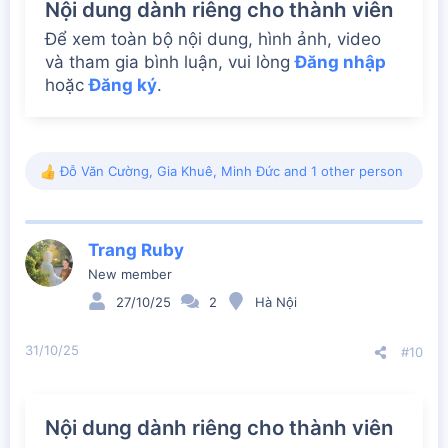
Nội dung dành riêng cho thành viên
Để xem toàn bộ nội dung, hình ảnh, video
và tham gia bình luận, vui lòng
Đăng nhập
hoặc
Đăng ký
.
Đỗ Văn Cường
,
Gia Khuê
,
Minh Đức
and 1 other person
R
e
a
c
Trang Ruby
t
i
New member
o
27/10/25
2
Hà Nội
n
s
:
31/10/25
#10
Nội dung dành riêng cho thành viên