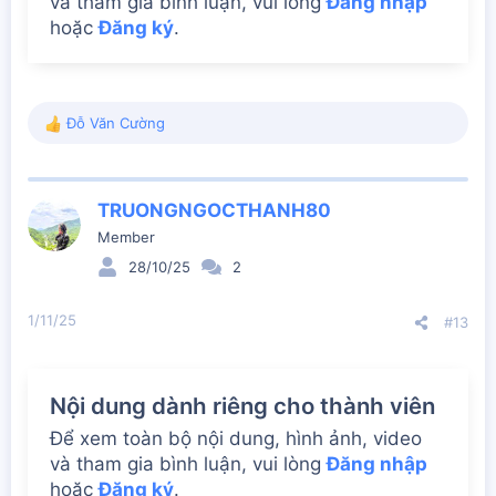
và tham gia bình luận, vui lòng
Đăng nhập
hoặc
Đăng ký
.
Đỗ Văn Cường
R
e
a
c
TRUONGNGOCTHANH80
t
i
Member
o
28/10/25
2
n
s
:
1/11/25
#13
Nội dung dành riêng cho thành viên
Để xem toàn bộ nội dung, hình ảnh, video
và tham gia bình luận, vui lòng
Đăng nhập
hoặc
Đăng ký
.