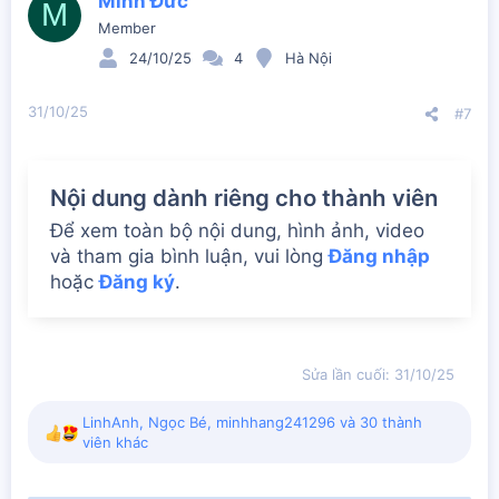
Minh Đức
M
i
Member
o
n
24/10/25
4
Hà Nội
s
:
31/10/25
#7
Nội dung dành riêng cho thành viên
Để xem toàn bộ nội dung, hình ảnh, video
và tham gia bình luận, vui lòng
Đăng nhập
hoặc
Đăng ký
.
Sửa lần cuối:
31/10/25
LinhAnh
,
Ngọc Bé
,
minhhang241296
và 30 thành
R
viên khác
e
a