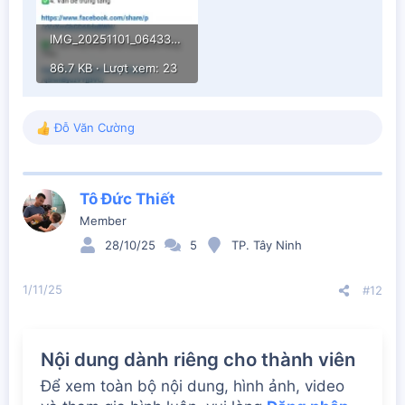
IMG_20251101_064334.webp
86.7 KB · Lượt xem: 23
Đỗ Văn Cường
R
e
a
c
Tô Đức Thiết
t
i
Member
o
28/10/25
5
TP. Tây Ninh
n
s
:
1/11/25
#12
Nội dung dành riêng cho thành viên
Để xem toàn bộ nội dung, hình ảnh, video