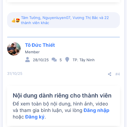
Tâm Tường
,
Nguyenluyen07
,
Vương Thị Bắc
và 22
R
thành viên khác
e
a
c
t
Tô Đức Thiết
i
Member
o
n
28/10/25
5
TP. Tây Ninh
s
:
31/10/25
#4
Nội dung dành riêng cho thành viên
Để xem toàn bộ nội dung, hình ảnh, video
và tham gia bình luận, vui lòng
Đăng nhập
hoặc
Đăng ký
.