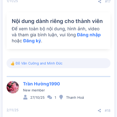
1/11/25
#17
Nội dung dành riêng cho thành viên
Để xem toàn bộ nội dung, hình ảnh, video
và tham gia bình luận, vui lòng
Đăng nhập
hoặc
Đăng ký
.
Đỗ Văn Cường
and
Minh Đức
R
e
a
c
Trần Hường1990
t
i
New member
o
27/10/25
1
Thanh Hoá
n
s
:
2/11/25
#18