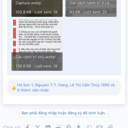
Capture.webp
Các cách hành trì ở Làng Ta.webp
102.8 KB · Lượt xem: 19
93 KB · Lượt xem: 20
Các cách trì chú.webp
138.9 KB · Lượt xem: 18
Hà Son 1
,
Nguyen T.T. Hang
,
Lê Thị Cẩm Thúy 1995
và
R
6 thành viên khác
e
a
c
t
Bạn phải đăng nhập hoặc đăng ký để bình luận.
i
o
n
Facebook
X (Twitter)
LinkedIn
Reddit
Pinterest
Tumblr
WhatsApp
Email
Link
Chia sẻ: