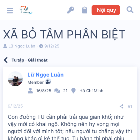
Nội quy
XÃ BỎ TÂM PHÂN BIỆT
N
N
Lữ Ngọc Luân
9/12/25
g
g
ư
à
Tu tập - Giải thoát
ờ
y
i
b
k
ắ
Lữ Ngọc Luân
h
t
Member
ở
đ
i
ầ
16/8/25
21
Hồ Chí Minh
t
u
ạ
9/12/25
#1
o
Con đường TU cần phải trải qua gian khổ; như
vậy mới có khai ngộ. Không nên hy vọng mọi
người đối với mình tốt; nếu người tu chẳng vậy thì
không khác gì kẻ thế tục. Tu hành thì phải chịu