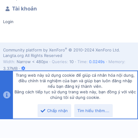
Tài khoản
Login
®
Community platform by XenForo
© 2010-2024 XenForo Ltd.
Langta.org All Rights Reserved
Width
Queries
10
Time
0.0249s
Memory
3.37MB
Trang web này sử dụng cookie để giúp cá nhân hóa nội dung,
điều chỉnh trải nghiệm của bạn và giúp bạn luôn đăng nhập
nếu bạn đăng ký thành viên.
Bằng cách tiếp tục sử dụng trang web này, bạn đồng ý với việc
Vietnamese (VN)
chúng tôi sử dụng cookie.
Top
Dưới
Liên hệ
Quy định và Nội quy
Chính sách bảo mật
Trợ giúp
Chấp nhận
Tìm hiểu thêm.…
Trang chủ
R
S
S