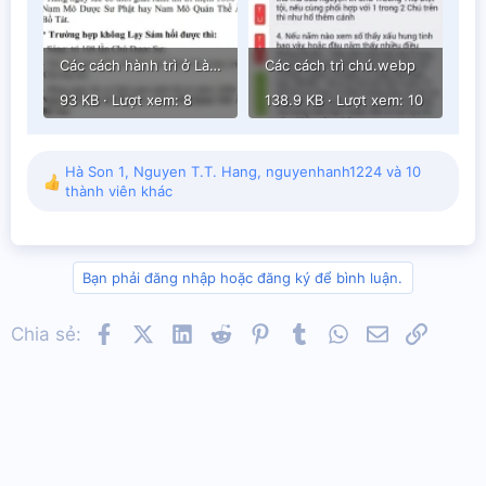
Các cách hành trì ở Làng Ta.webp
Các cách trì chú.webp
93 KB · Lượt xem: 8
138.9 KB · Lượt xem: 10
Hà Son 1
,
Nguyen T.T. Hang
,
nguyenhanh1224
và 10
R
thành viên khác
e
a
c
t
Bạn phải đăng nhập hoặc đăng ký để bình luận.
i
o
n
Facebook
X (Twitter)
LinkedIn
Reddit
Pinterest
Tumblr
WhatsApp
Email
Link
Chia sẻ:
s
: