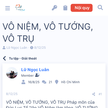
Nội quy
VÔ NIỆM, VÔ TƯỚNG,
VÔ TRỤ
N
N
Lữ Ngọc Luân
8/12/25
g
g
ư
à
Tu tập - Giải thoát
ờ
y
i
b
k
ắ
Lữ Ngọc Luân
h
t
Member
ở
đ
i
ầ
16/8/25
21
Hồ Chí Minh
t
u
ạ
8/12/25
#1
o
VÔ NIỆM, VÔ TƯỚNG, VÔ TRỤ Pháp môn của
Đức Lục Tổ "lập VÔ Niệm làm tông, VÔ TƯỚNG