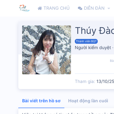
TRANG CHỦ
DIỄN ĐÀN
Thúy Đà
Thành viên BQT
Người kiểm duyệt
·
Bài
Tham gia
13/10/2
Bài viết trên hồ sơ
Hoạt động lần cuối