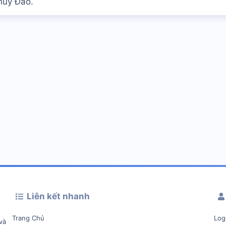
Thúy Đào.
Liên kết nhanh
Trang Chủ
Log
và