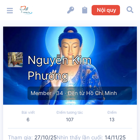
Nội quy
Nguyễn Kim
Phương
Member
·
34
·
Đến từ
Hồ Chí Minh
Bài viết
Điểm tương tác
Điểm
6
107
13
Tham gia
27/10/25
Nhìn thấy lần cuối
14/11/25