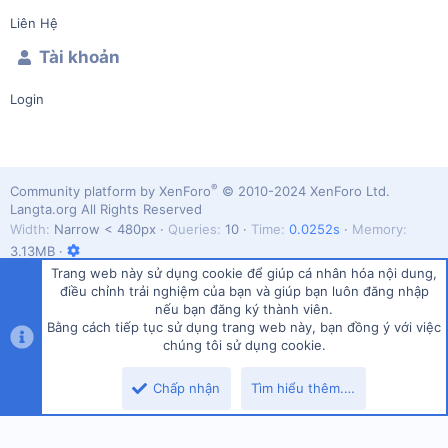
Liên Hệ
Tài khoản
Login
®
Community platform by XenForo
© 2010-2024 XenForo Ltd.
Langta.org All Rights Reserved
Width
Queries
10
Time
0.0252s
Memory
3.13MB
Trang web này sử dụng cookie để giúp cá nhân hóa nội dung,
điều chỉnh trải nghiệm của bạn và giúp bạn luôn đăng nhập
nếu bạn đăng ký thành viên.
Bằng cách tiếp tục sử dụng trang web này, bạn đồng ý với việc
Vietnamese (VN)
chúng tôi sử dụng cookie.
Top
Dưới
Liên hệ
Quy định và Nội quy
Chính sách bảo mật
Trợ giúp
Chấp nhận
Tìm hiểu thêm.…
Trang chủ
R
S
S