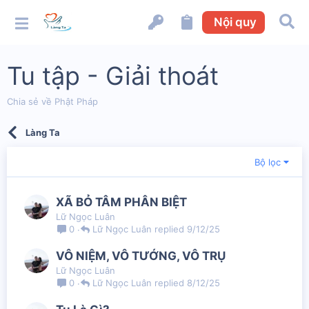
Nội quy
Tu tập - Giải thoát
Chia sẻ về Phật Pháp
Làng Ta
Bộ lọc
XÃ BỎ TÂM PHÂN BIỆT
Lữ Ngọc Luân
Lữ Ngọc Luân
9/12/25
0
VÔ NIỆM, VÔ TƯỚNG, VÔ TRỤ
Lữ Ngọc Luân
Lữ Ngọc Luân
8/12/25
0